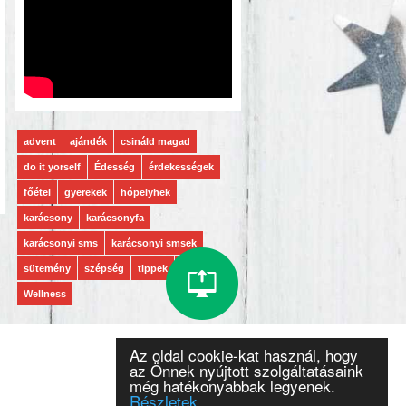
advent
ajándék
csináld magad
do it yorself
Édesség
érdekességek
főétel
gyerekek
hópelyhek
karácsony
karácsonyfa
karácsonyi sms
karácsonyi smsek
sütemény
szépség
tippek
vers
Wellness
Az oldal cookie-kat használ, hogy
az Önnek nyújtott szolgáltatásaink
még hatékonyabbak legyenek.
Részletek