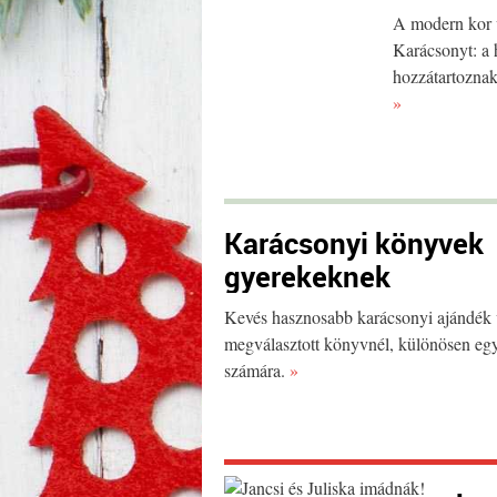
A modern kor 
Karácsonyt: a 
hozzátartoznak
»
Karácsonyi könyvek
gyerekeknek
Kevés hasznosabb karácsonyi ajándék 
megválasztott könyvnél, különösen eg
számára.
»