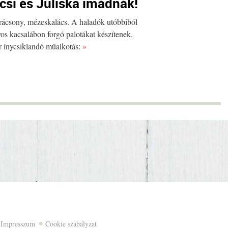
csi és Juliska imádnák!
arácsony, mézeskalács. A haladók utóbbiból
os kacsalábon forgó palotákat készítenek.
r ínycsiklandó műalkotás:
»
Impresszum
Cookie szabályzat