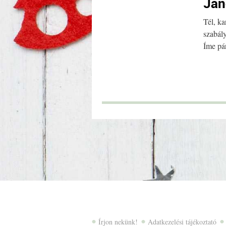
Jan
Tél, k
szabály
Íme pá
Írjon nekünk!
Adatkezelési tájékoztató