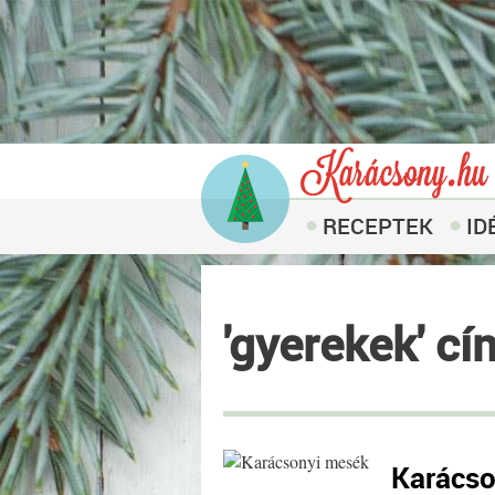
RECEPTEK
ID
'gyerekek' cí
Karácso