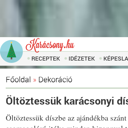
RECEPTEK
IDÉZETEK
KÉPESL
Főoldal
»
Dekoráció
Öltöztessük karácsonyi dí
Öltöztessük díszbe az ajándékba szánt