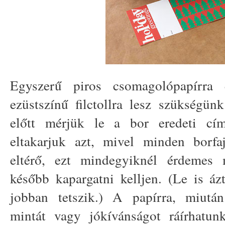
Egyszerű piros csomagolópapírra
ezüstszínű filctollra lesz szükségün
előtt mérjük le a bor eredeti cím
eltakarjuk azt, mivel minden borf
eltérő, ezt mindegyiknél érdemes 
később kapargatni kelljen. (Le is áz
jobban tetszik.) A papírra, miutá
mintát vagy jókívánságot ráírhatunk