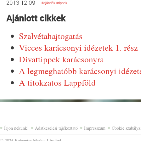
2013-12-09
#ajándék
,
#tippek
Ajánlott cikkek
Szalvétahajtogatás
Vicces karácsonyi idézetek 1. rész
Divattippek karácsonyra
A legmeghatóbb karácsonyi idézet
A titokzatos Lappföld
Írjon nekünk!
Adatkezelési tájékoztató
Impresszum
Cookie szabályz
©
2026 Epicenter Market Limited.