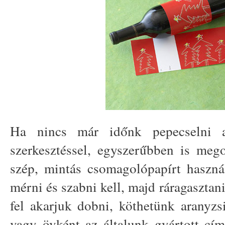
Ha nincs már időnk pepecselni a
szerkesztéssel, egyszerűbben is meg
szép, mintás csomagolópapírt haszná
mérni és szabni kell, majd ráragasztani
fel akarjuk dobni, köthetünk aranyzs
vagy övként az általunk gyártott cím