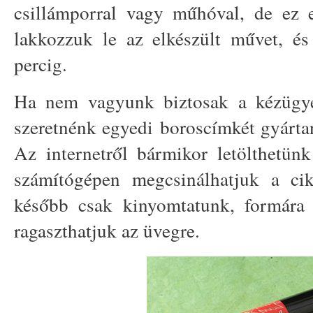
csillámporral vagy műhóval, de ez
lakkozzuk le az elkészült művet, és
percig.
Ha nem vagyunk biztosak a kézügye
szeretnénk egyedi boroscímkét gyártan
Az internetről bármikor letölthetün
számítógépen megcsinálhatjuk a ciko
később csak kinyomtatunk, formára
ragaszthatjuk az üvegre.