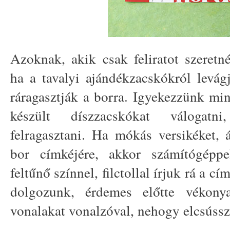
Azoknak, akik csak feliratot szeretn
ha a tavalyi ajándékzacskókról levágj
ráragasztják a borra. Igyekezzünk mi
készült díszzacskókat válogatn
felragasztani. Ha mókás versikéket, 
bor címkéjére, akkor számítógéppe
feltűnő színnel, filctollal írjuk rá a c
dolgozunk, érdemes előtte vékony
vonalakat vonalzóval, nehogy elcsússz