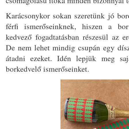
csomagolású itóka minden bizonnyal tel
Karácsonykor sokan szeretünk jó bor
férfi ismerőseinknek, hiszen a bo
kedvező fogadtatásban részesül az e
De nem lehet mindig csupán egy dísz
átadni ezeket. Idén lepjük meg saj
borkedvelő ismerőseinket.