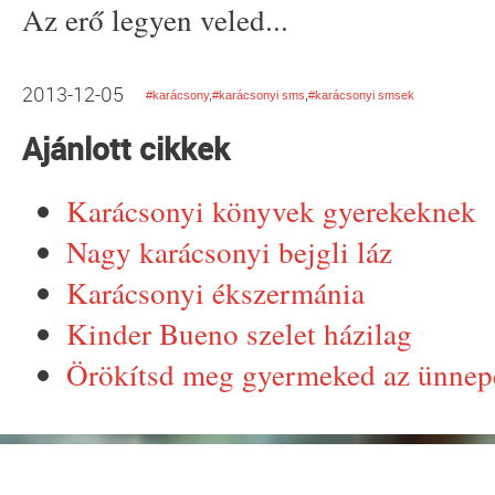
Az erő legyen veled...
2013-12-05
#karácsony
,
#karácsonyi sms
,
#karácsonyi smsek
Ajánlott cikkek
Karácsonyi könyvek gyerekeknek
Nagy karácsonyi bejgli láz
Karácsonyi ékszermánia
Kinder Bueno szelet házilag
Örökítsd meg gyermeked az ünnepe