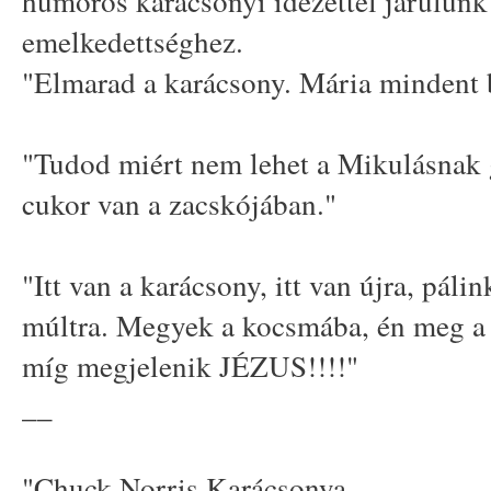
humoros karácsonyi idézettel járulunk
emelkedettséghez.
"Elmarad a karácsony. Mária mindent b
"Tudod miért nem lehet a Mikulásnak 
cukor van a zacskójában."
"Itt van a karácsony, itt van újra, pálin
múltra. Megyek a kocsmába, én meg a 
míg megjelenik JÉZUS!!!!"
__
"Chuck Norris Karácsonya