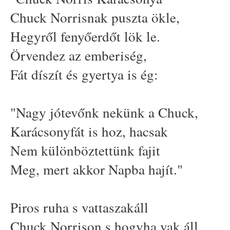
Chuck Norrisnak puszta ökle,
Hegyről fenyőerdőt lök le.
Örvendez az emberiség,
Fát díszít és gyertya is ég:
"Nagy jótevőnk nekünk a Chuck,
Karácsonyfát is hoz, hacsak
Nem különböztettünk fajit
Meg, mert akkor Napba hajít."
Piros ruha s vattaszakáll
Chuck Norrison s hogyha vak áll