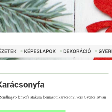
ÉZETEK
KÉPESLAPOK
DEKORÁCIÓ
GYER
Karácsonyfa
Rendhagyó fenyőfa alakúra formázott karácsonyi vers Gyenes István