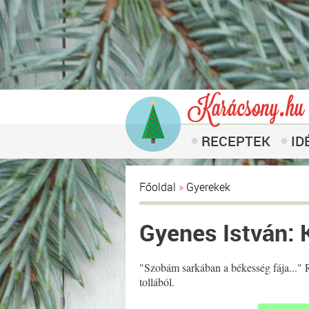
RECEPTEK
ID
Főoldal
»
Gyerekek
Gyenes István: 
"Szobám sarkában a békesség fája..." 
tollából.