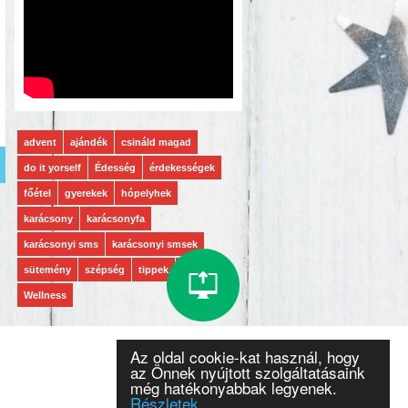
advent
ajándék
csináld magad
do it yorself
Édesség
érdekességek
főétel
gyerekek
hópelyhek
karácsony
karácsonyfa
karácsonyi sms
karácsonyi smsek
sütemény
szépség
tippek
vers
Wellness
Az oldal cookie-kat használ, hogy
az Önnek nyújtott szolgáltatásaink
még hatékonyabbak legyenek.
Részletek