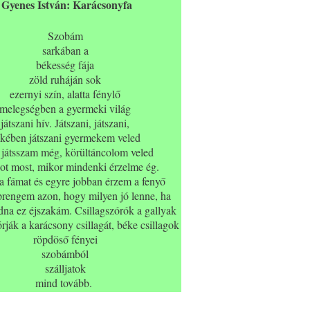
Gyenes István: Karácsonyfa
Szobám
sarkában a
békesség fája
zöld ruháján sok
ezernyi szín, alatta fénylő
melegségben a gyermeki világ
játszani hív. Játszani, játszani,
kében játszani gyermekem veled
 játsszam még, körültáncolom veled
got most, mikor mindenki érzelme ég.
 fámat és egyre jobban érzem a fenyő
töprengem azon, hogy milyen jó lenne, ha
na ez éjszakám. Csillagszórók a gallyak
rják a karácsony csillagát, béke csillagok
röpdöső fényei
szobámból
szálljatok
mind tovább.