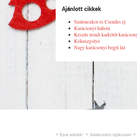
Ajánlott cikkek
Szaloncukor és Csendes éj
Karácsonyi hahota
Készíts trendi karkötőt karácson
Kókuszgolyó
Nagy karácsonyi bejgli láz
Írjon nekünk!
Adatkezelési tájékoztató