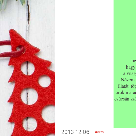
bé
hagy
a vilá
Nézem a
illatát, 
örök marad
csúcsán szó
2013-12-06
#vers