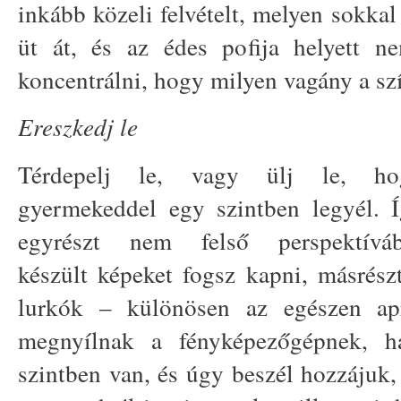
inkább közeli felvételt, melyen sokka
üt át, és az édes pofija helyett 
koncentrálni, hogy milyen vagány a sz
Ereszkedj le
Térdepelj le, vagy ülj le, ho
gyermekeddel egy szintben legyél. 
egyrészt nem felső perspektíváb
készült képeket fogsz kapni, másrész
lurkók – különösen az egészen ap
megnyílnak a fényképezőgépnek, h
szintben van, és úgy beszél hozzájuk