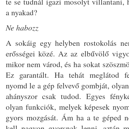
te se tudnál igazi mosolyt villantani
a nyakad?
Ne habozz
A sokáig egy helyben rostokolás ne
erősségei közé. Az az elbűvölő vigyo
mikor nem várod, és ha sokat szöszmöt
Ez garantált. Ha tehát meglátod fe
nyomd le a gép felvevő gombját, olyan
ahányszor csak tudod. Egyes fény
olyan funkciók, melyek képesek nyom
gyors mozgását. Ám ha a te géped n
kell nagyon gyorsnak lenni, aztán m