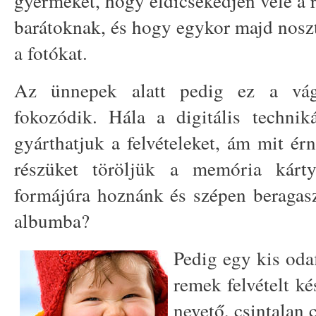
gyermekét, hogy eldicsekedjen vele a
barátoknak, és hogy egykor majd nosz
a fotókat.
Az ünnepek alatt pedig ez a vá
fokozódik. Hála a digitális techni
gyárthatjuk a felvételeket, ám mit ér
részüket töröljük a memória kárt
formájúra hoznánk és szépen beragas
albumba?
Pedig egy kis oda
remek felvételt k
nevető, csintalan 