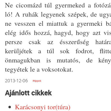
Ne cicomázd túl gyermeked a fotóz
ló! A ruhák legyenek szépek, de ugy
ne vesszen el miattuk a gyermeki 
elég idős hozzá, hagyd, hogy azt vis
persze csak az ésszerűség határa
kerüljétek a túl sok fodrot, flitt
önmagukban is mutatós, de kény
tegyétek le a voksotokat.
2013-12-06
#tippek
Ajánlott cikkek
Karácsonyi tor(túra)